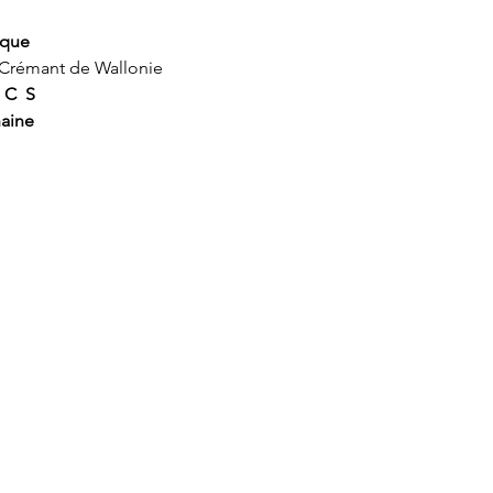
ique
 Crémant de Wallonie
  C  S
aine