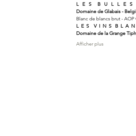
L   E   S     B   U   L   L   E   S
Domaine de Glabais - Belg
Blanc de blancs brut - AOP
L  E  S    V  I  N  S   B  L  A  N
Domaine de la Grange Tiph
Afficher plus