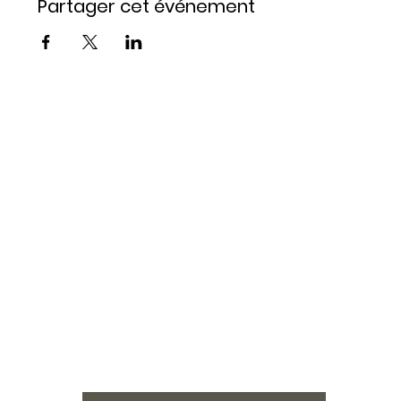
Partager cet événement
Restez 
informé 
Email
*